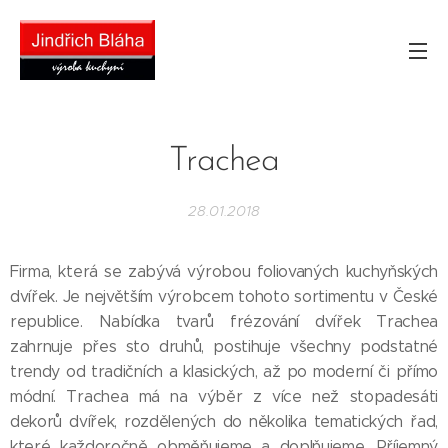
Trachea
28.01.2018
Firma, která se zabývá výrobou foliovaných kuchyňských
dvířek. Je největším výrobcem tohoto sortimentu v České
republice. Nabídka tvarů frézování dvířek Trachea
zahrnuje přes sto druhů, postihuje všechny podstatné
trendy od tradičních a klasických, až po moderní či přímo
módní. Trachea má na výběr z více než stopadesáti
dekorů dvířek, rozdělených do několika tematických řad,
které každoročně obměňujeme a doplňujeme. Příjemný