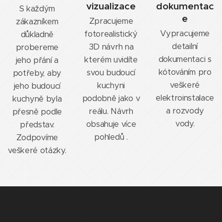
vizualizace
dokumentac
S každým
e
Zpracujeme
zákazníkem
Vypracujeme
fotorealistický
důkladně
detailní
3D návrh na
probereme
dokumentaci s
kterém uvidíte
jeho přání a
kótováním pro
svou budoucí
potřeby, aby
veškeré
kuchyni
jeho budoucí
elektroinstalace
podobně jako v
kuchyně byla
a rozvody
reálu. Návrh
přesně podle
vody.
obsahuje více
představ.
pohledů .
Zodpovíme
veškeré otázky.