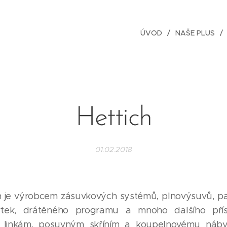
ÚVOD
NAŠE PLUS
Hettich
01.02.2018
h je výrobcem zásuvkových systémů, plnovýsuvů, p
ytek, drátěného programu a mnoho dalšího přís
linkám, posuvným skříním a koupelnovému náby