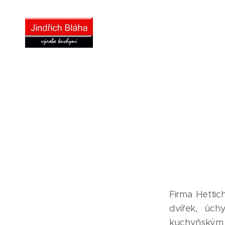
Firma Hettic
dvířek, úch
kuchyňským 