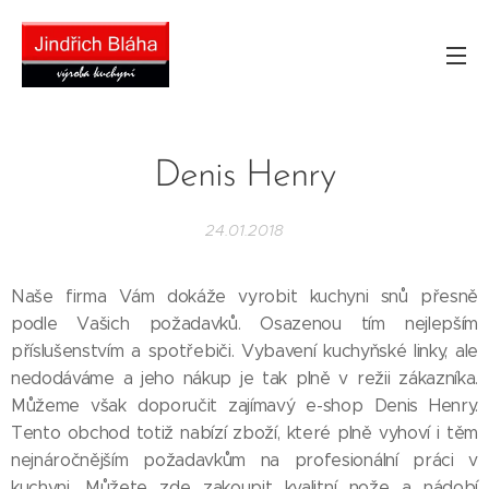
Denis Henry
24.01.2018
Naše firma Vám dokáže vyrobit kuchyni snů přesně
podle Vašich požadavků. Osazenou tím nejlepším
příslušenstvím a spotřebiči. Vybavení kuchyňské linky, ale
nedodáváme a jeho nákup je tak plně v režii zákazníka.
Můžeme však doporučit zajímavý e-shop Denis Henry.
Tento obchod totiž nabízí zboží, které plně vyhoví i těm
nejnáročnějším požadavkům na profesionální práci v
kuchyni. Můžete zde zakoupit kvalitní nože a nádobí